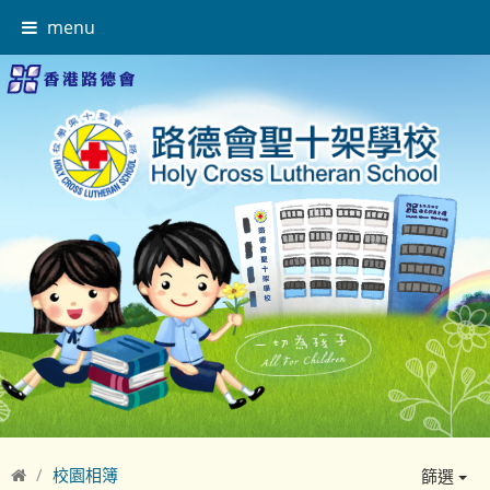
menu
校園相簿
篩選