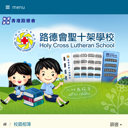
menu
校園相簿
篩選