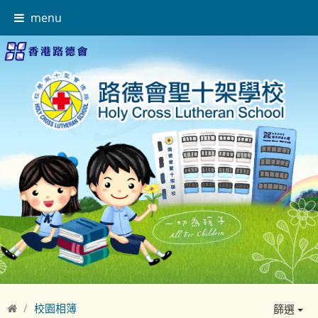
menu
校園相簿
篩選