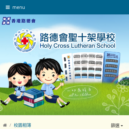
menu
校園相簿
篩選