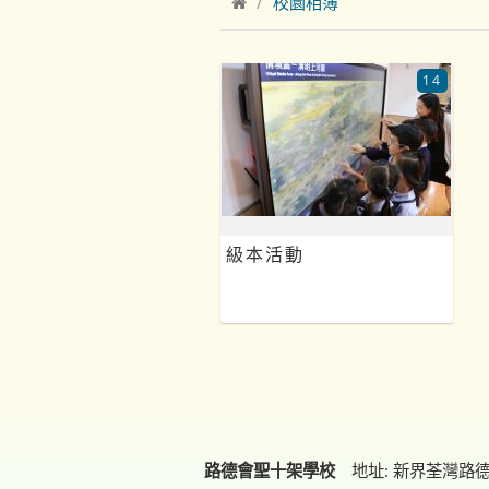
校園相簿
14
級本活動
路德會聖十架學校
地址: 新界荃灣路