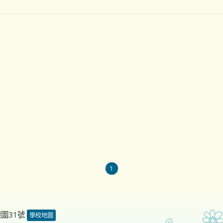
1
德圍31號
學校地圖