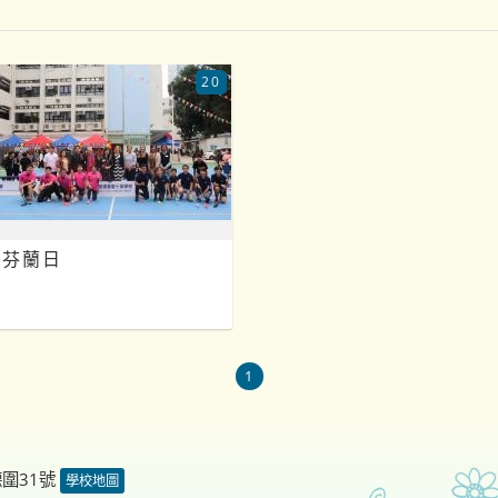
20
芬蘭日
1
德圍31號
學校地圖