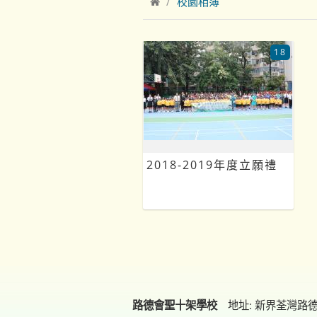
校園相簿
18
2018-2019年度立願禮
路德會聖十架學校
地址: 新界荃灣路