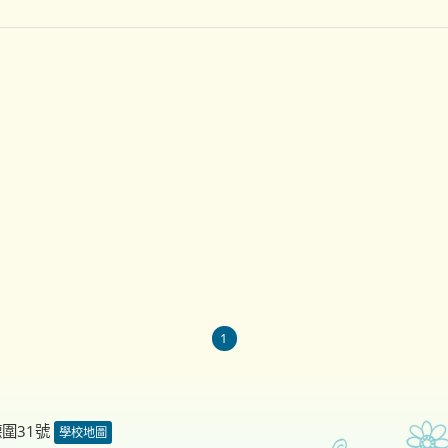
1
德圍31號
學校地圖