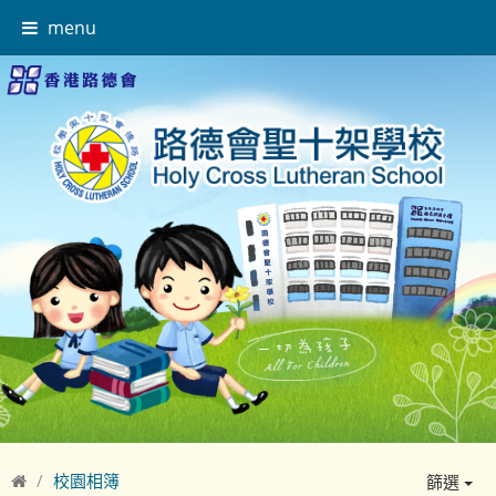
menu
校園相簿
篩選