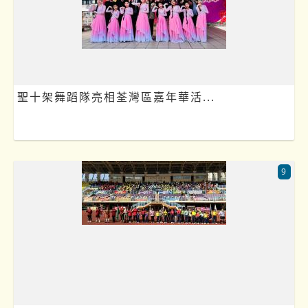
聖十架舞蹈隊亮相荃灣區嘉年華活...
9