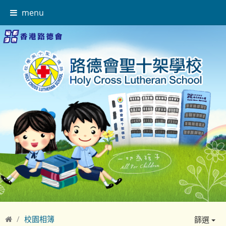
menu
校園相簿
篩選