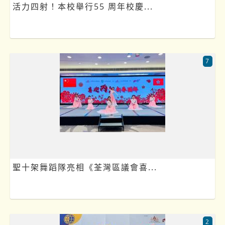
活力四射！本校舉行55 周年校慶...
7
聖十架舞蹈隊亮相《荃灣區議會喜...
2