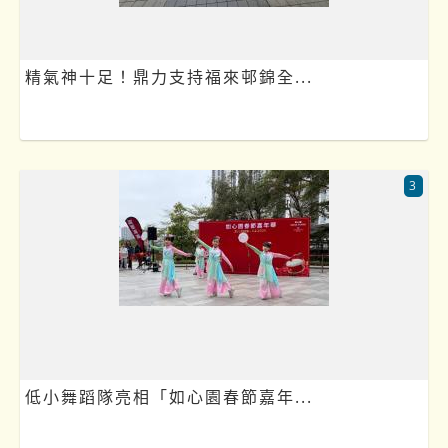
精氣神十足！鼎力支持福來邨錦全...
3
低小舞蹈隊亮相「如心園春節嘉年...