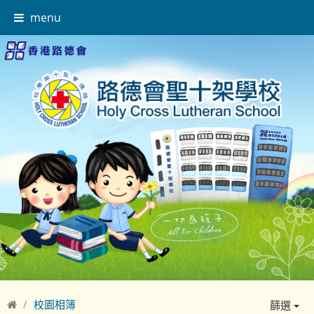
menu
校園相簿
篩選