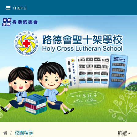
menu
校園相簿
篩選