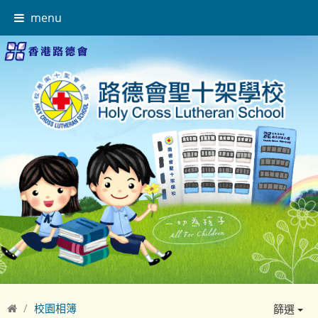
menu
校園相簿
篩選