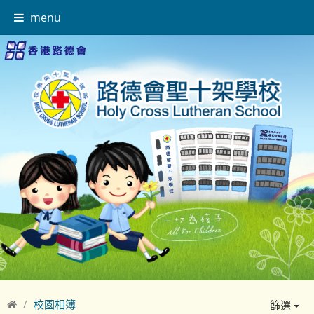
menu
校園相簿
篩選