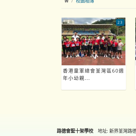
校園相簿
23
香港童軍總會荃灣區60週
年小幼親...
路德會聖十架學校
地址: 新界荃灣路