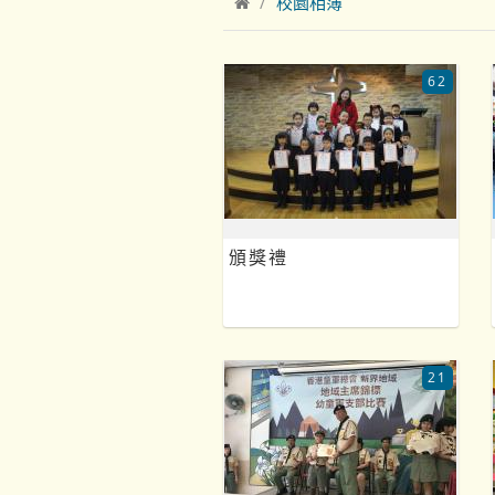
校園相簿
62
頒獎禮
21