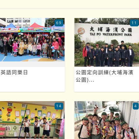
69
11
英語同樂日
公園定向訓練(大埔海濱
公園)...
14
4