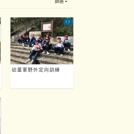
篩選
17
幼童軍野外定向訓練