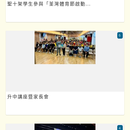
聖十架學生參與「荃灣體育節啟動...
6
升中講座暨家長會
4