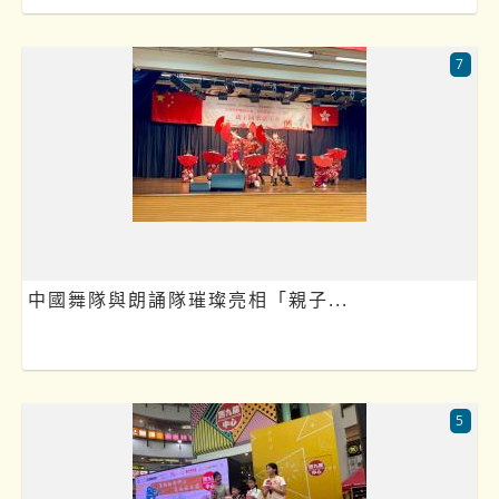
7
中國舞隊與朗誦隊璀璨亮相「親子...
5