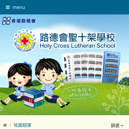
menu
校園相簿
篩選