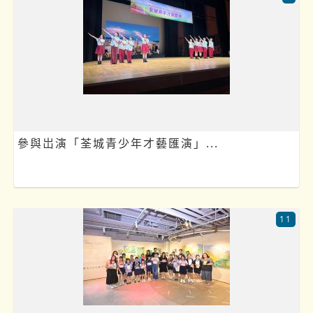
參與岀演「荃城青少年才藝匯演」...
11