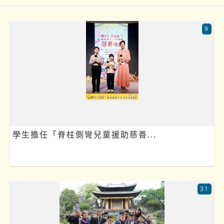
9
學生擔任「脊柱側彎兒童援助慈善...
31