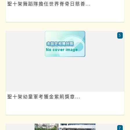
聖十架舞蹈隊擔任世界脊骨日慈善...
5
聖十架幼童軍考獲金紫荊獎章...
7