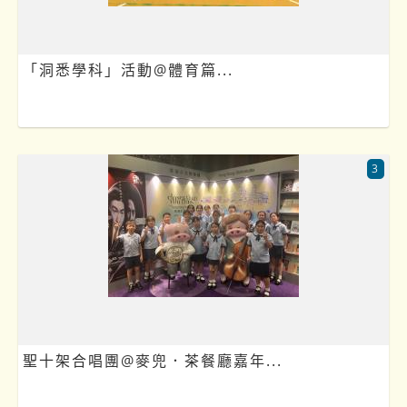
「洞悉學科」活動@體育篇...
3
聖十架合唱團@麥兜．茶餐廳嘉年...