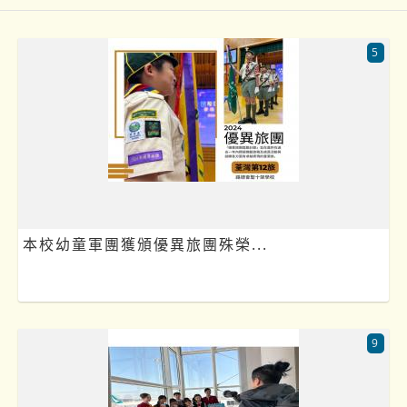
5
本校幼童軍團獲頒優異旅團殊榮...
9