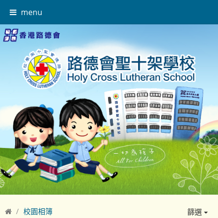
menu
校園相簿
篩選