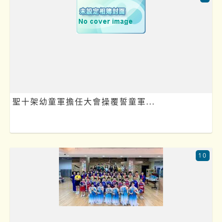
聖十架幼童軍擔任大會操覆誓童軍...
10