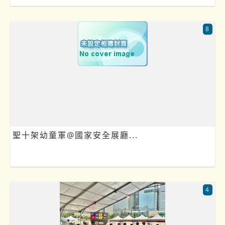
8
聖十架幼童軍@國家安全展廳...
4