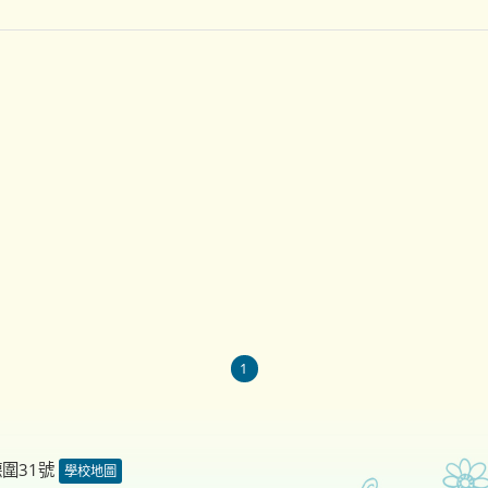
1
德圍31號
學校地圖