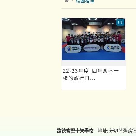
校園相簿
18
22-23年度_四年級不一
樣的旅行日...
路德會聖十架學校
地址: 新界荃灣路