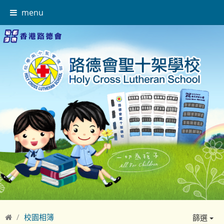
menu
校園相簿
篩選