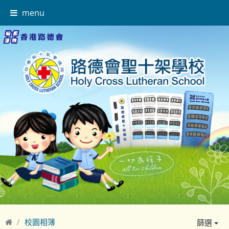
menu
校園相簿
篩選