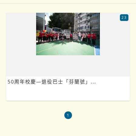
23
50周年校慶—退役巴士「芬蘭號」...
1