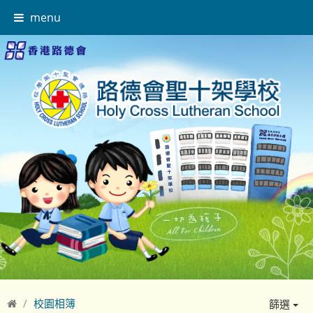
menu
校園相簿
篩選