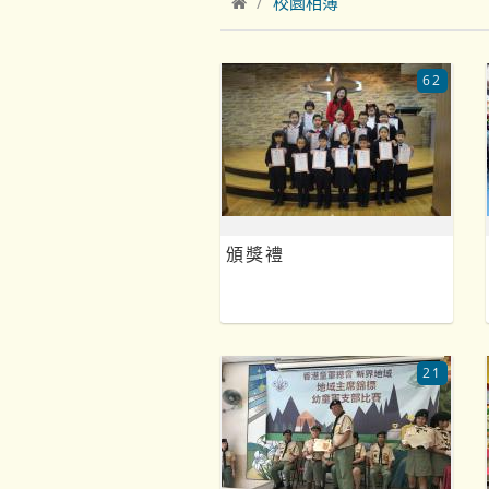
校園相簿
62
頒獎禮
21