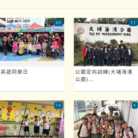
69
11
英語同樂日
公園定向訓練(大埔海濱
公園)...
14
4