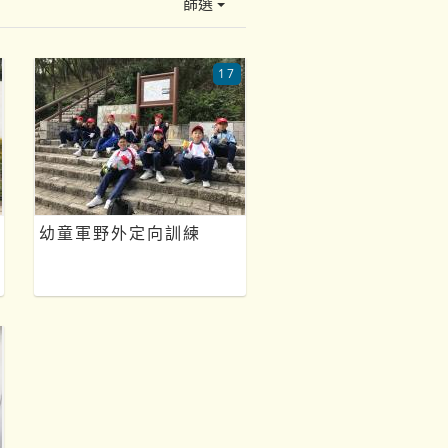
篩選
17
幼童軍野外定向訓練