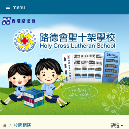
menu
校園相簿
篩選