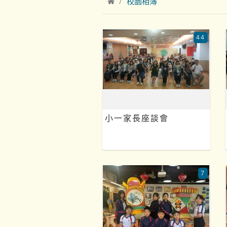
校園相簿
44
小一家長座談會
7