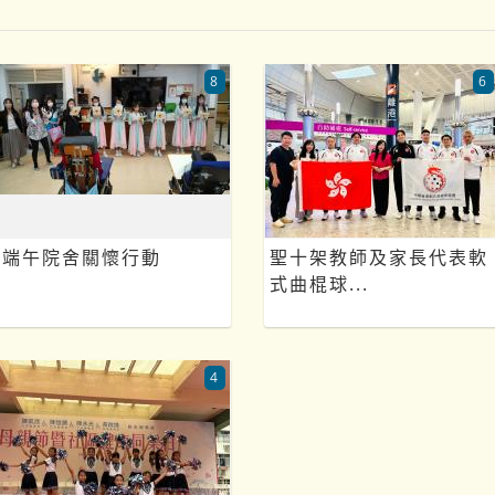
8
6
端午院舍關懷行動
聖十架教師及家長代表軟
式曲棍球...
4