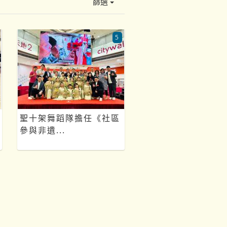
篩選
5
聖十架舞蹈隊擔任《社區
參與非遺...