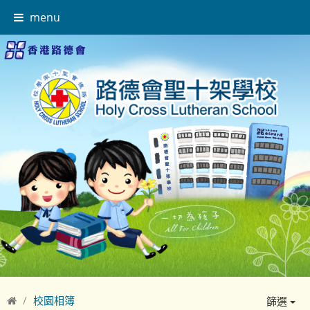
menu
校園相簿
篩選