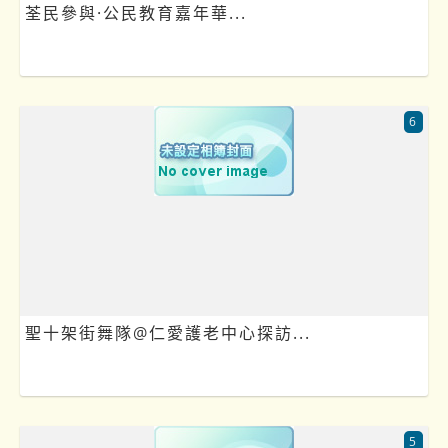
荃民參與·公民教育嘉年華...
6
聖十架街舞隊@仁愛護老中心探訪...
5