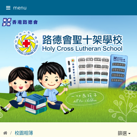
menu
校園相簿
篩選