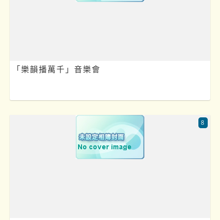
「樂韻播萬千」音樂會
8