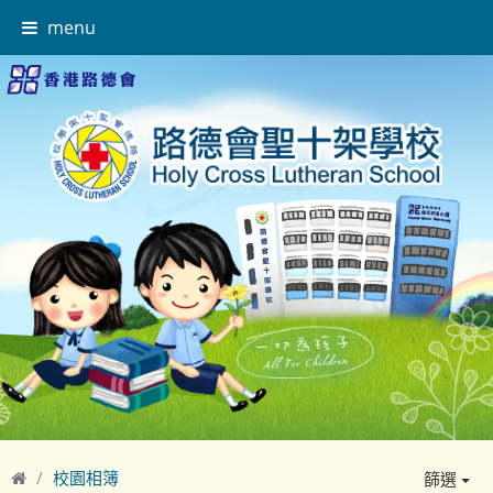
menu
校園相簿
篩選