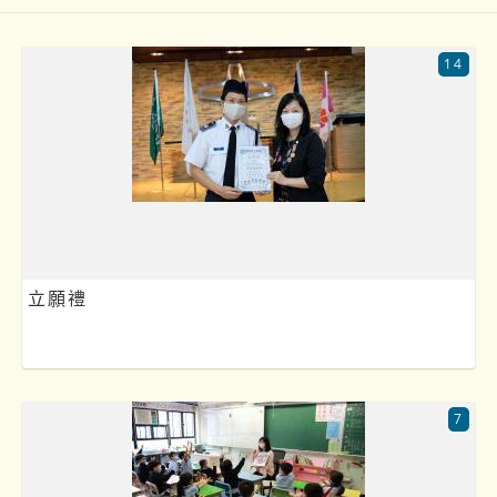
14
立願禮
7