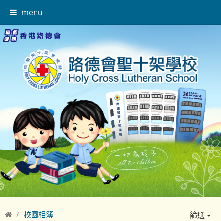
menu
校園相簿
篩選