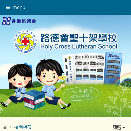
menu
校園相簿
篩選