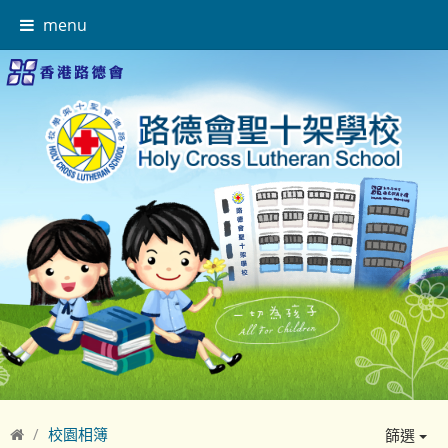
menu
校園相簿
篩選