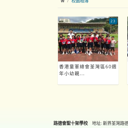
校園相簿
23
香港童軍總會荃灣區60週
年小幼親...
路德會聖十架學校
地址: 新界荃灣路