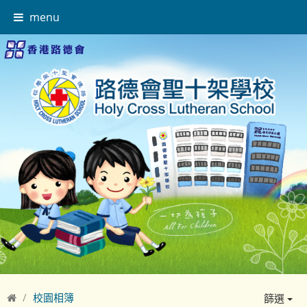
menu
校園相簿
篩選