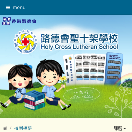
menu
校園相簿
篩選