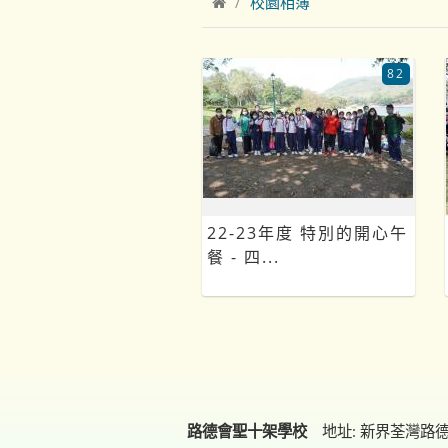
校園相簿
82
22-23年度 特別的開心午
餐 - 四...
路德會聖十架學校
地址: 新界荃灣路