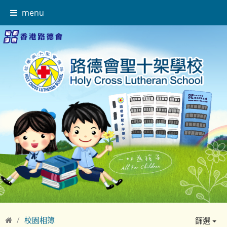
menu
校園相簿
篩選