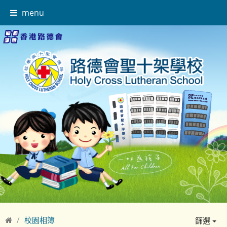
menu
校園相簿
篩選