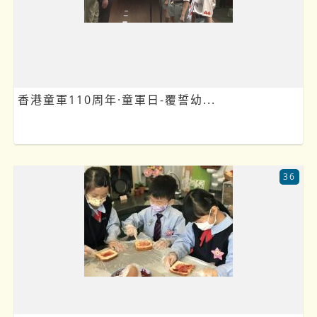
香港童軍110周年·童軍日-覆誓幼...
36