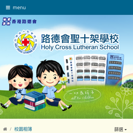
menu
校園相簿
篩選