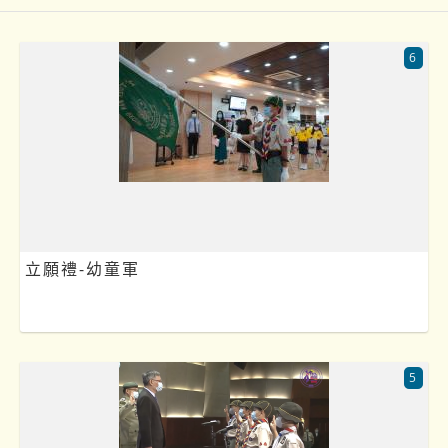
6
立願禮-幼童軍
5