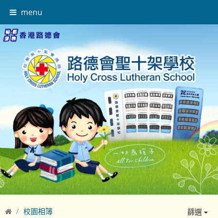
menu
校園相簿
篩選