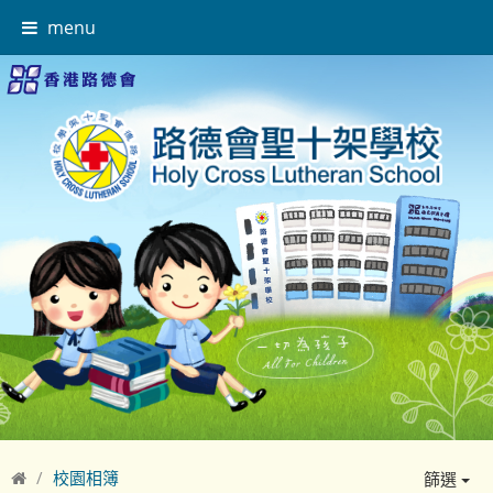
menu
校園相簿
篩選