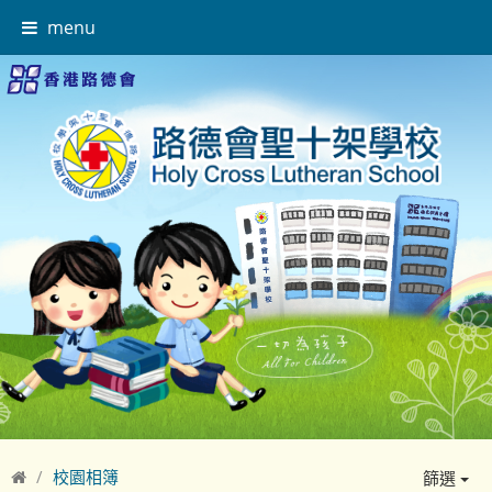
menu
校園相簿
篩選