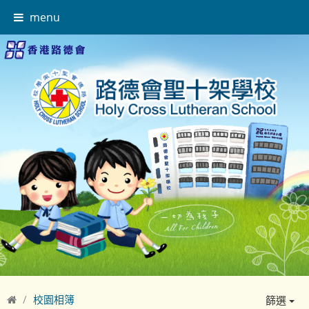
menu
校園相簿
篩選