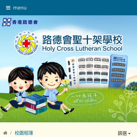
menu
校園相簿
篩選