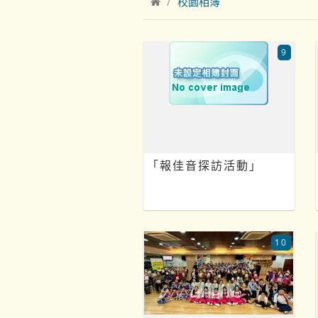
校園相簿
9
「報佳音探訪活動」
10