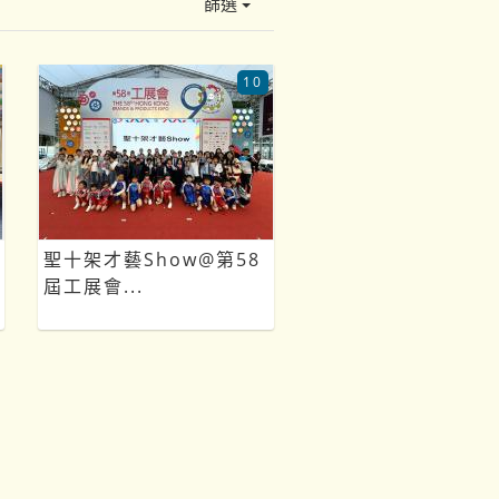
篩選
10
聖十架才藝Show@第58
屆工展會...