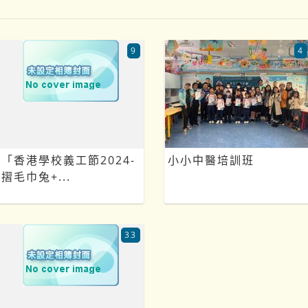
9
4
「香港學校義工節2024-
小小中醫培訓班
摺毛巾兔+...
33