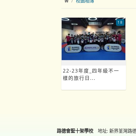
校園相簿
18
22-23年度_四年級不一
樣的旅行日...
路德會聖十架學校
地址: 新界荃灣路