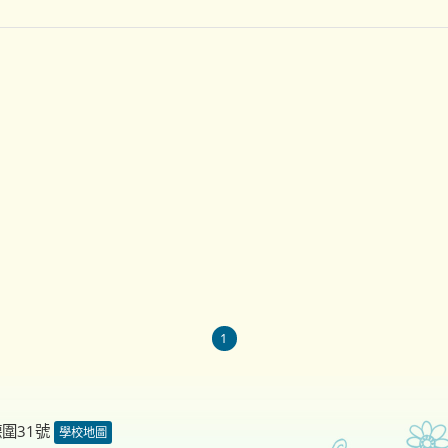
1
德圍31號
學校地圖