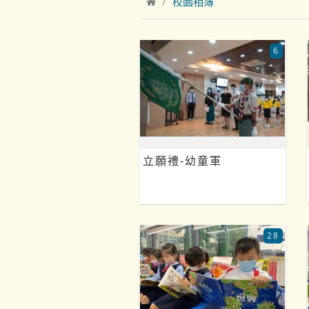
校園相簿
6
立願禮-幼童軍
28