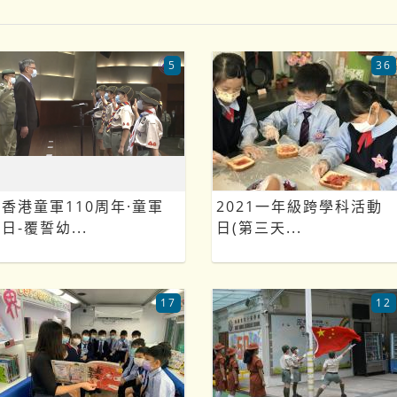
5
36
香港童軍110周年·童軍
2021一年級跨學科活動
日-覆誓幼...
日(第三天...
17
12