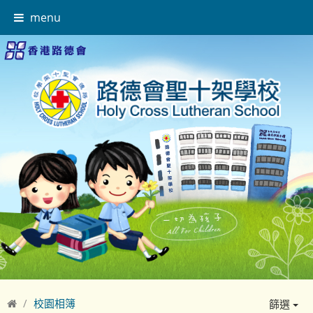
menu
校園相簿
篩選