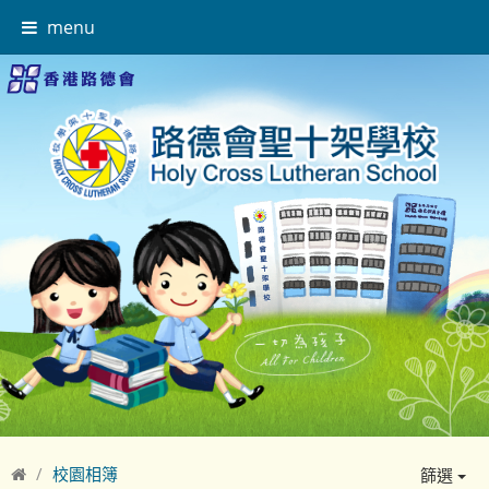
menu
校園相簿
篩選