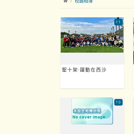
校園相簿
11
聖十架·躍動在西沙
10