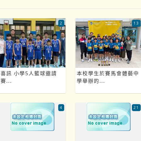
2
13
喜訊 小學5人籃球邀請
本校學生於賽馬會體藝中
賽...
學舉辦的...
4
21