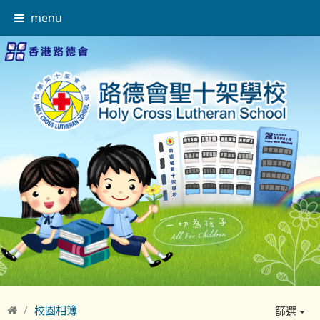
menu
校園相簿
篩選