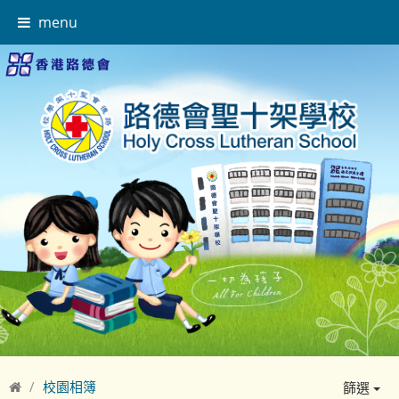
menu
校園相簿
篩選